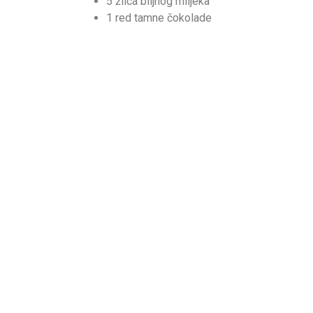
5 žlica biljnog mlijeka
1 red tamne čokolade