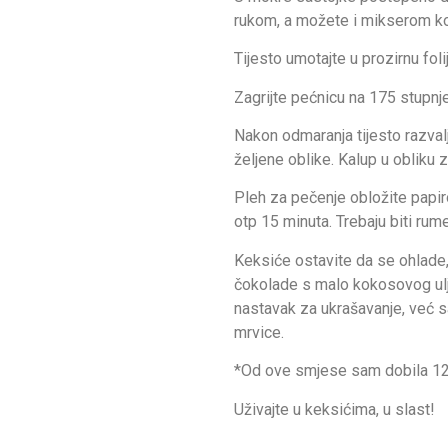
rukom, a možete i mikserom kor
Tijesto umotajte u prozirnu foli
Zagrijte pećnicu na 175 stupnj
Nakon odmaranja tijesto razvalj
željene oblike. Kalup u obliku 
Pleh za pečenje obložite papir
otp 15 minuta. Trebaju biti rume
Keksiće ostavite da se ohlade,
čokolade s malo kokosovog ulja
nastavak za ukrašavanje, već 
mrvice.
*Od ove smjese sam dobila 12 k
Uživajte u keksićima, u slast!