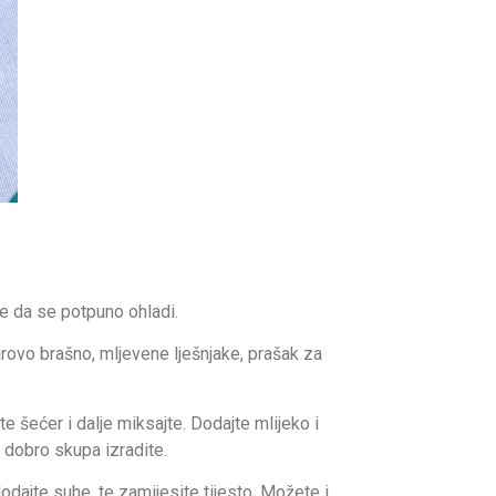
te da se potpuno ohladi.
rovo brašno, mljevene lješnjake, prašak za
te šećer i dalje miksajte. Dodajte mlijeko i
 dobro skupa izradite.
ajte suhe, te zamijesite tijesto. Možete i