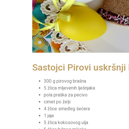
Sastojci Pirovi uskršnji
300 g pirovog brašna
5 žlica mljevenih lješnjaka
pola praška za pecivo
cimet po želji
4 žlice smeđeg šećera
1 jaje
5 žlica kokosovog ulja