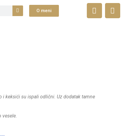
O meni
 i keksići su ispali odlični. Uz dodatak tamne
o vesele.