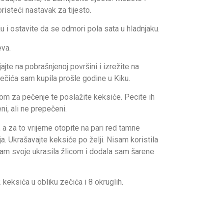
isteći nastavak za tijesto.
ju i ostavite da se odmori pola sata u hladnjaku.
eva.
ajte na pobrašnjenoj površini i izrežite na
zečića sam kupila prošle godine u Kiku.
om za pečenje te poslažite keksiće. Pecite ih
ni, ali ne prepečeni.
 a za to vrijeme otopite na pari red tamne
. Ukrašavajte keksiće po želji. Nisam koristila
sam svoje ukrasila žlicom i dodala sam šarene
eksića u obliku zečića i 8 okruglih.