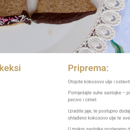
 keksi
Priprema:
Otopite kokosovo ulje i ostavi
Pomiješajte suhe sastojke – pi
pecivo i cimet.
Izradite jaje, te postupno dodaj
ohlađeno kokosovo ulje te sve
U mokre sastojke postepeno dod