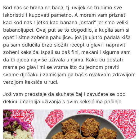
Kod nas se hrana ne baca, tj. uvijek se trudimo sve
iskoristiti i kupovati pametno. A moram vam priznati
kad kod nas rijetko kad banana „ostari“ jer smo veliki
babanoljupci. Ovaj put se to dogodilo, a kupila sam si
opet i sitne zobene pahuljice.. još je ujutro padala kiša
pa sam odlučila brzo složiti recept u glavi i napraviti
zobeni keksiće. Ispali su baš fini, mekani i sigurna sam
da bi djeca najviše uživala u njima. Kako ću postati
mama po glavi mi se vrzma što ću jednom praviti
svome dječaku i zamišljam ga baš s ovakvom zdravijom
verzijom keksića u ruci.
Još vam preostaje da skuhate čaj i zavučete se pod
dekicu i čarolija uživanja s ovim keksićima počinje