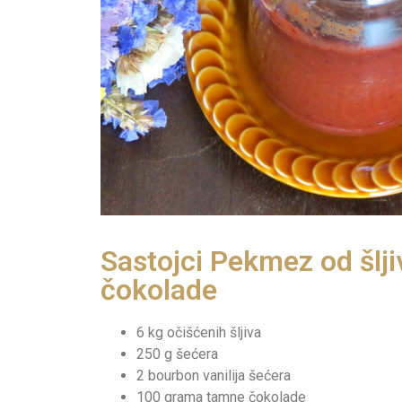
Sastojci Pekmez od šlji
čokolade
6 kg očišćenih šljiva
250 g šećera
2 bourbon vanilija šećera
100 grama tamne čokolade