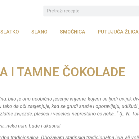
SLATKO
SLANO
SMOČNICA
PUTUJUĆA ŽLICA
VA I TAMNE ČOKOLADE
a, bilo je ono neobično jesenje vrijeme, kojem se ljudi uvijek di
 tako da oči zasjenjuje, kad se grudi snaže i oporavljaju, udišući j
atne zvijezde, plašeći i veseleći neprestano čovjeka…“ (L. N. Tol
dova…neka nam bude i ukusna!
dna tradicionalna. Obožavam starinska tradicionalna jela, ali vol