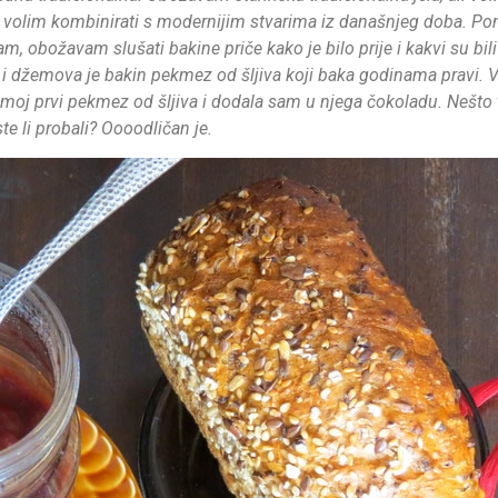
li ih volim kombinirati s modernijim stvarima iz današnjeg doba. 
m, obožavam slušati bakine priče kako je bilo prije i kakvi su bili 
džemova je bakin pekmez od šljiva koji baka godinama pravi. Vid
je moj prvi pekmez od šljiva i dodala sam u njega čokoladu. Nešto
te li probali? Oooodličan je.