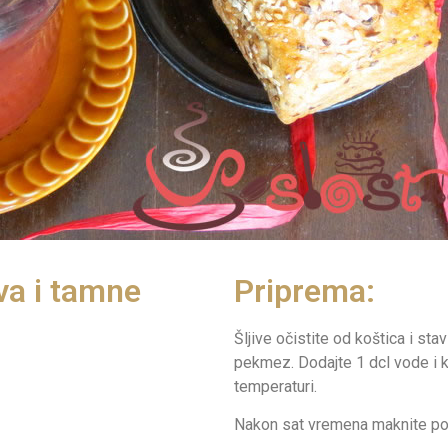
va i tamne
Priprema:
Šljive očistite od koštica i sta
pekmez. Dodajte 1 dcl vode i k
temperaturi.
Nakon sat vremena maknite pos