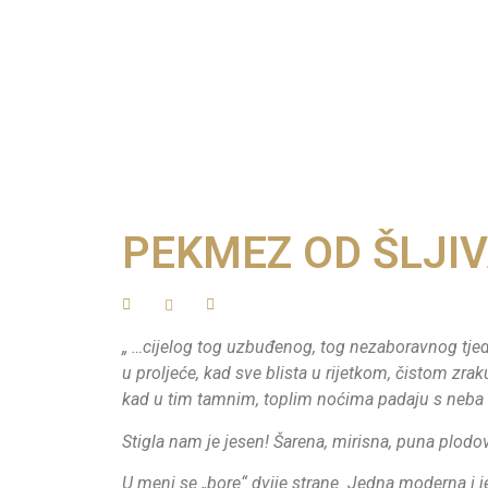
PEKMEZ OD ŠLJI
„ …cijelog tog uzbuđenog, tog nezaboravnog tjedn
u proljeće, kad sve blista u rijetkom, čistom zraku
kad u tim tamnim, toplim noćima padaju s neba zl
Stigla nam je jesen! Šarena, mirisna, puna plo
U meni se „bore“ dvije strane. Jedna moderna i je