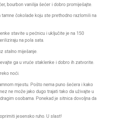
ćer, bourbon vanilija šećer i dobro promiješajte.
 tamne čokolade koju ste prethodno razlomili na
nke stavite u pećnicu i uključite je na 150
riliziraju na pola sata.
z stalno miješanje.
vajte ga u vruće staklenke i dobro ih zatvorite.
preko noći.
tamnom mjestu. Pošto nema puno šećera i kako
 ne može jako dugo trajati tako da uživajte u
i dragim osobama. Ponekad je sitnica dovoljna da
 poprimiti jesensko ruho. U slast!