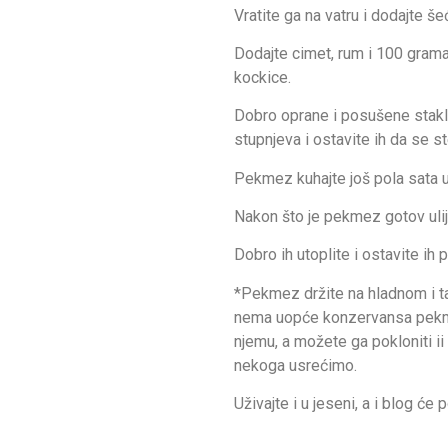
Vratite ga na vatru i dodajte še
Dodajte cimet, rum i 100 grama
kockice.
Dobro oprane i posušene stakle
stupnjeva i ostavite ih da se ste
Pekmez kuhajte još pola sata u
Nakon što je pekmez gotov ulije
Dobro ih utoplite i ostavite ih 
*Pekmez držite na hladnom i 
nema uopće konzervansa pekmez
njemu, a možete ga pokloniti i
nekoga usrećimo.
Uživajte i u jeseni, a i blog će