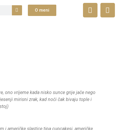
O meni
ve, ono vrijeme kada nisko sunce grije jače nego
esenji mirisni zrak, kad noći čak bivaju tople i
stoj)
im i američke slastice tipa cupcakesi, američke