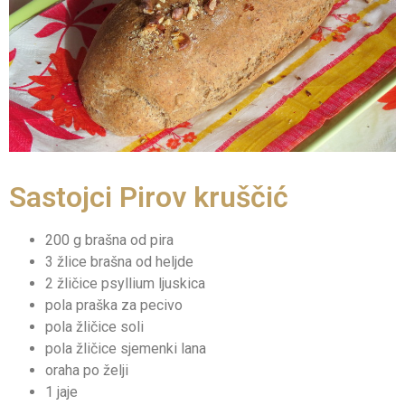
Sastojci Pirov kruščić
200 g brašna od pira
3 žlice brašna od heljde
2 žličice psyllium ljuskica
pola praška za pecivo
pola žličice soli
pola žličice sjemenki lana
oraha po želji
1 jaje