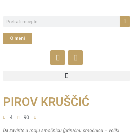
O meni
PIROV KRUŠČIĆ
4
90
Da zavirite u moju smočnicu (priručnu smočnicu – veliki