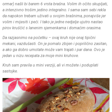
ormar) našli bi barem 6 vrsta brašna. Volim ih očito skupljati,
a intenzivno trošim jedino integralno. I sama sam sebi rekla
da napokon trebam uživati u svojim brašnima, ponajviše jer
volim i mijesiti i peći. I tako je jedne nedjelje ujutro nastao
pirov kruščić s lanenim sjemenkama i domaćim orasima.
Da razjasnimo na početku – ovaj kruh nije onaj tipični
mekani, vazdušasti. On je pomalo zbijen i poprilično zasitan,
a ako ga dobro umotate može vam trajati i par dana. Ovo je
jedan u nizu recepata za moje mini kruhove.
Kruh sam pravila u mini verziji, ali vi možete i poduplati
sastojke.