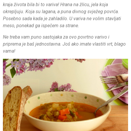
kraja života bila bi to variva! Hrana na žlicu, jela koja
okrepljuju. Koja su lagana, a puna divnog svježeg povrća.
Posebno sada kada je zahladilo. U variva ne volim stavljati
meso, ponekad ga ispečem sa strane.
Ne treba vam puno sastojaka za ovo povrtno varivo i
priprema je baš jednostavna. Još ako imate vlastiti vrt, blago
vama!