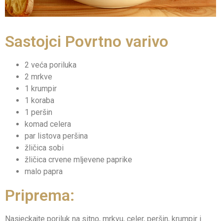
Sastojci Povrtno varivo
2 veća poriluka
2 mrkve
1 krumpir
1 koraba
1 peršin
komad celera
par listova peršina
žličica sobi
žličica crvene mljevene paprike
malo papra
Priprema:
Nasjeckajte poriluk na sitno, mrkvu, celer, peršin, krumpir i