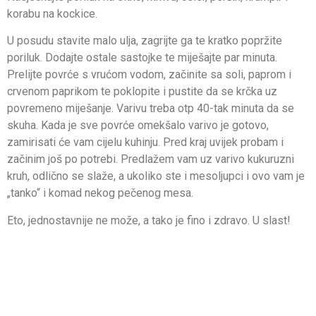
korabu na kockice.
U posudu stavite malo ulja, zagrijte ga te kratko popržite
poriluk. Dodajte ostale sastojke te miješajte par minuta.
Prelijte povrće s vrućom vodom, začinite sa soli, paprom i
crvenom paprikom te poklopite i pustite da se krčka uz
povremeno miješanje. Varivu treba otp 40-tak minuta da se
skuha. Kada je sve povrće omekšalo varivo je gotovo,
zamirisati će vam cijelu kuhinju. Pred kraj uvijek probam i
začinim još po potrebi. Predlažem vam uz varivo kukuruzni
kruh, odlično se slaže, a ukoliko ste i mesoljupci i ovo vam je
„tanko“ i komad nekog pečenog mesa.
Eto, jednostavnije ne može, a tako je fino i zdravo. U slast!