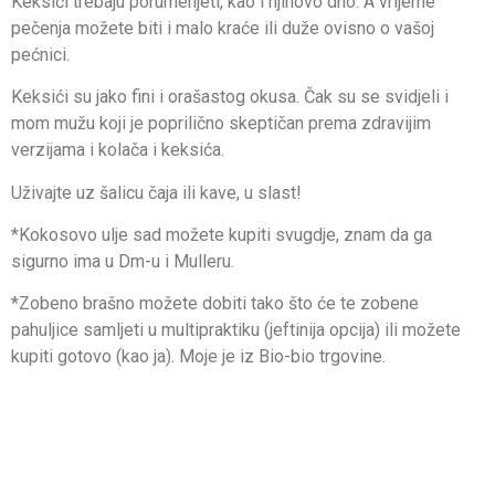
Keksići trebaju porumenjeti, kao i njihovo dno. A vrijeme
pečenja možete biti i malo kraće ili duže ovisno o vašoj
pećnici.
Keksići su jako fini i orašastog okusa. Čak su se svidjeli i
mom mužu koji je poprilično skeptičan prema zdravijim
verzijama i kolača i keksića.
Uživajte uz šalicu čaja ili kave, u slast!
*Kokosovo ulje sad možete kupiti svugdje, znam da ga
sigurno ima u Dm-u i Mulleru.
*Zobeno brašno možete dobiti tako što će te zobene
pahuljice samljeti u multipraktiku (jeftinija opcija) ili možete
kupiti gotovo (kao ja). Moje je iz Bio-bio trgovine.