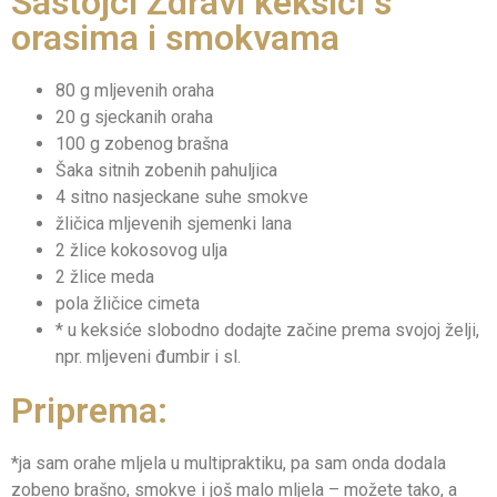
Sastojci Zdravi keksići s
orasima i smokvama
80 g mljevenih oraha
20 g sjeckanih oraha
100 g zobenog brašna
Šaka sitnih zobenih pahuljica
4 sitno nasjeckane suhe smokve
žličica mljevenih sjemenki lana
2 žlice kokosovog ulja
2 žlice meda
pola žličice cimeta
* u keksiće slobodno dodajte začine prema svojoj želji,
npr. mljeveni đumbir i sl.
Priprema:
*ja sam orahe mljela u multipraktiku, pa sam onda dodala
zobeno brašno, smokve i još malo mljela – možete tako, a