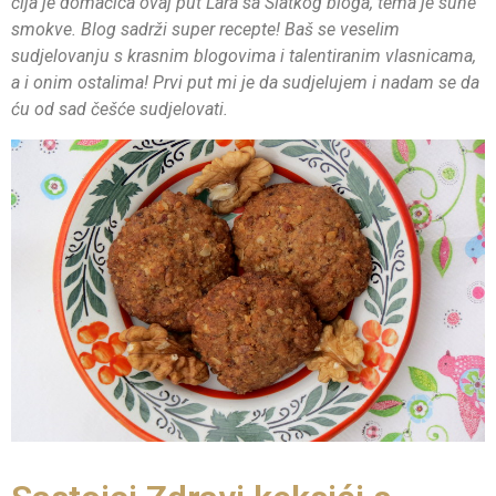
čija je domaćica ovaj put Lara sa Slatkog bloga, tema je suhe
smokve. Blog sadrži super recepte! Baš se veselim
sudjelovanju s krasnim blogovima i talentiranim vlasnicama,
a i onim ostalima! Prvi put mi je da sudjelujem i nadam se da
ću od sad češće sudjelovati.