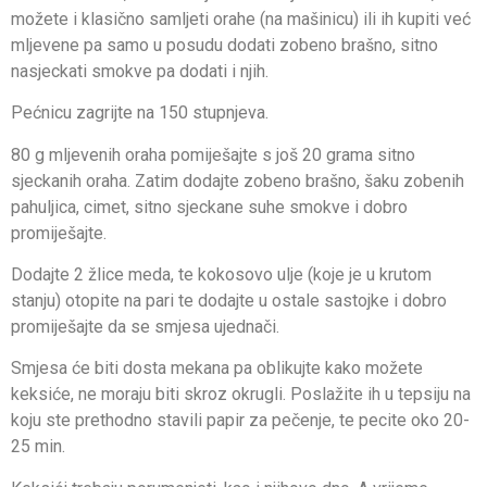
možete i klasično samljeti orahe (na mašinicu) ili ih kupiti već
mljevene pa samo u posudu dodati zobeno brašno, sitno
nasjeckati smokve pa dodati i njih.
Pećnicu zagrijte na 150 stupnjeva.
80 g mljevenih oraha pomiješajte s još 20 grama sitno
sjeckanih oraha. Zatim dodajte zobeno brašno, šaku zobenih
pahuljica, cimet, sitno sjeckane suhe smokve i dobro
promiješajte.
Dodajte 2 žlice meda, te kokosovo ulje (koje je u krutom
stanju) otopite na pari te dodajte u ostale sastojke i dobro
promiješajte da se smjesa ujednači.
Smjesa će biti dosta mekana pa oblikujte kako možete
keksiće, ne moraju biti skroz okrugli. Poslažite ih u tepsiju na
koju ste prethodno stavili papir za pečenje, te pecite oko 20-
25 min.