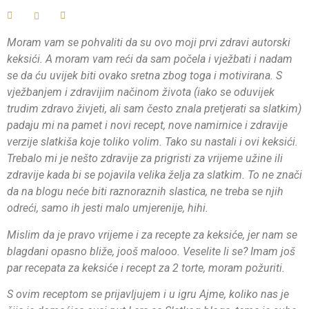
Moram vam se pohvaliti da su ovo moji prvi zdravi autorski
keksići. A moram vam reći da sam počela i vježbati i nadam
se da ću uvijek biti ovako sretna zbog toga i motivirana. S
vježbanjem i zdravijim načinom života (iako se oduvijek
trudim zdravo živjeti, ali sam često znala pretjerati sa slatkim)
padaju mi na pamet i novi recept, nove namirnice i zdravije
verzije slatkiša koje toliko volim. Tako su nastali i ovi keksići.
Trebalo mi je nešto zdravije za prigristi za vrijeme užine ili
zdravije kada bi se pojavila velika želja za slatkim. To ne znači
da na blogu neće biti raznoraznih slastica, ne treba se njih
odreći, samo ih jesti malo umjerenije, hihi.
Mislim da je pravo vrijeme i za recepte za keksiće, jer nam se
blagdani opasno bliže, jooš malooo. Veselite li se? Imam još
par recepata za keksiće i recept za 2 torte, moram požuriti.
S ovim receptom se prijavljujem i u igru Ajme, koliko nas je