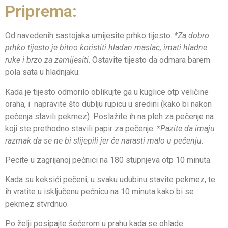
Priprema:
Od navedenih sastojaka umijesite prhko tijesto.
*Za dobro
prhko tijesto je bitno koristiti hladan maslac, imati hladne
ruke i brzo za zamijesiti
. Ostavite tijesto da odmara barem
pola sata u hladnjaku.
Kada je tijesto odmorilo oblikujte ga u kuglice otp veličine
oraha, i napravite što dublju rupicu u sredini (kako bi nakon
pečenja stavili pekmez). Poslažite ih na pleh za pečenje na
koji ste prethodno stavili papir za pečenje.
*Pazite da imaju
razmak da se ne bi slijepili jer će narasti malo u pečenju.
Pecite u zagrijanoj pećnici na 180 stupnjeva otp 10 minuta.
Kada su keksići pečeni, u svaku udubinu stavite pekmez, te
ih vratite u isključenu pećnicu na 10 minuta kako bi se
pekmez stvrdnuo.
Po želji posipajte šećerom u prahu kada se ohlade.