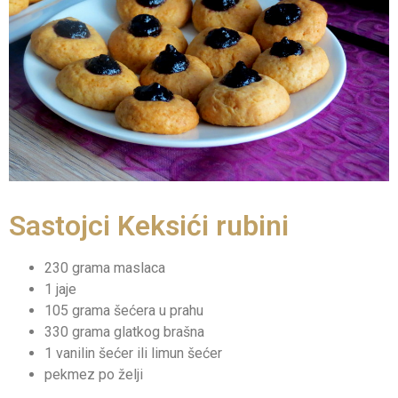
Sastojci Keksići rubini
230 grama maslaca
1 jaje
105 grama šećera u prahu
330 grama glatkog brašna
1 vanilin šećer ili limun šećer
pekmez po želji