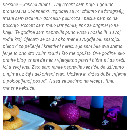
keksiće – keksići rubini. Ovaj recept sam prije 3 godine
pronašla na Coolinariki. Izgledali su mi efektno na fotografiji,
imala sam različitih domaćih pekmeza i bacila sam se na
pečenje. Recept sam malo izmijenila, link za original je na
kraju. Te godine sam napravila puno vrsta i nosila ih u svoj
rodni kraj. Sjećam se da su oko mene svugdje bili sastojci,
plehovi za pečenje i kreativni nered, a ja sam bila sva sretna
jer je to ono što volim raditi i što me opušta. Ove godine, ako
pratite blog, znate da neću vjerojatno praviti ništa, a i da neću
ići u svoj kraj. Zato sam ranije napravila keksiće, da uživamo
u njima uz čaj i dekorirani stan. Možete ih držati duže vrijeme
u poklopljenoj posudi. A sad se bacimo na recept i fine,
mirisne keksiće.